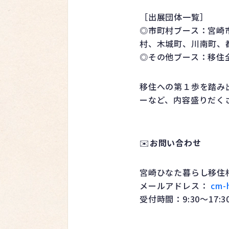
［出展団体一覧］
◎市町村ブース：宮崎
村、木城町、川南町、
◎その他ブース：移住
移住への第１歩を踏み
ーなど、内容盛りだくさ
✉️
お問い合わせ
宮崎ひなた暮らし移住
メールアドレス：
cm-
受付時間：9:30～17