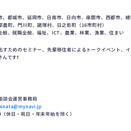
市、都城市、延岡市、日南市、日向市、串間市、西都市、綾
都農町、門川町、諸塚村、日之影町（16市町村）
全般、就職全般、福祉、ICT、農業、林業、漁業、住まい
出すためのセミナー、先輩移住者によるトークイベント、イ
んです❗️
相談会運営事務局
hinata@mynavi.jp
:30（休日・祝日・年末年始を除く）