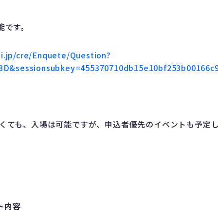
能です。
vi.jp/cre/Enquete/Question?
D&sessionsubkey=455370710db15e10bf253b00166c
なくても、入場は可能ですが、申込者優先のイベントも予定
ト内容