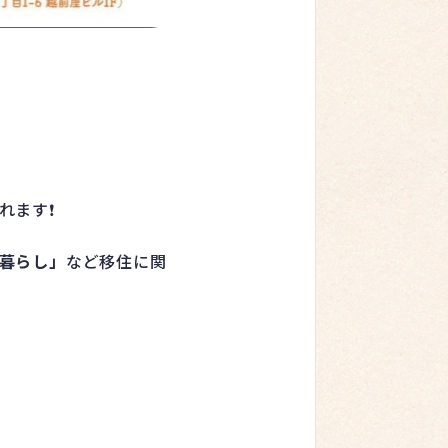
ます❗️
暮らし」
など移住に関